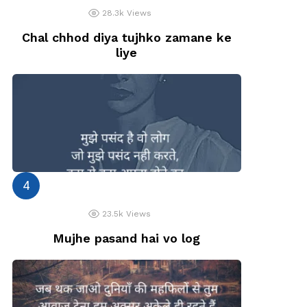
28.3k
Views
Chal chhod diya tujhko zamane ke
liye
23.5k
Views
Mujhe pasand hai vo log