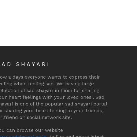
SAD SHAYARI
ow a days everyone wants to express their
eeling when feeling sad. We having large
ollection of sad shayari in hindi for sharing
our heart feelings with your loved ones . Sad
hayari is one of the popular sad shayari portal
or sharing your heart feeling to your friends,
irlfriend on social network site.
ou can browse our website
ww.sadshayari.co.in
to like and share latest