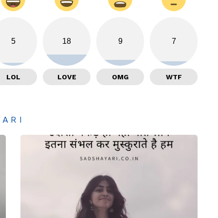
5
18
9
7
LOL
LOVE
OMG
WTF
YARI