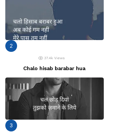
37.4k
Views
Chalo hisab barabar hua