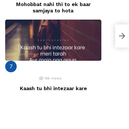
Mohobbat nahi thi to ek baar
samjaya to hota
Taql
16k
Views
Kaash tu bhi intezaar kare