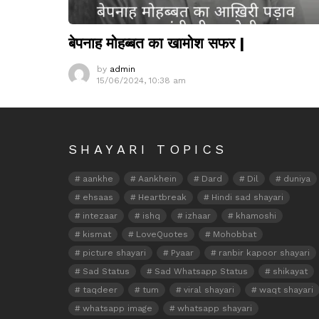
बेपनाह मोहब्बत का खामोश सफर |
by
admin
15/06/2024, 10:38 am
SHAYARI TOPICS
aankhe
Aankhein
Dard
Dil
duniya
ehsaas
Heartbreak
Hindi sad shayari
intezaar
ishq
izhaar
khamoshi
kismat
LoveQuotes
Mohobbat
picture shayari
Pyaar
ranbir kapoor shayari
Sad Status
Sad Whatsapp Status
shikayat
taqdeer
tum
viral shayari
waqt shayari
whatsapp image
whatsapp shayari