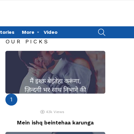
SEARCH
tories
More
Video
OUR PICKS
43k
Views
Mein ishq beintehaa karunga