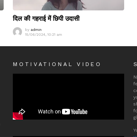
दिल की गहराई में छिपी उदासी
by
admin
15/06/2024, 10:21 am
MOTIVATIONAL VIDEO
N
f
c
y
s
f
g
Y
w