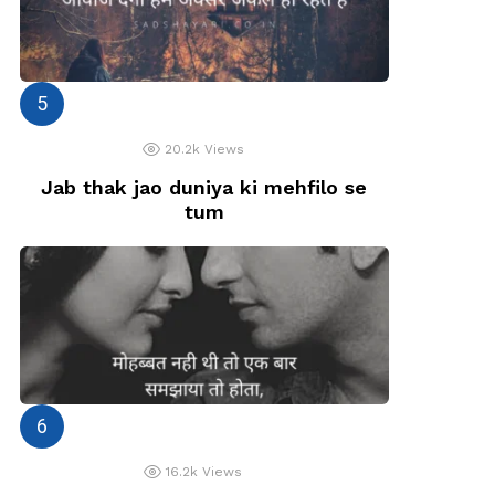
20.2k
Views
Jab thak jao duniya ki mehfilo se
tum
16.2k
Views