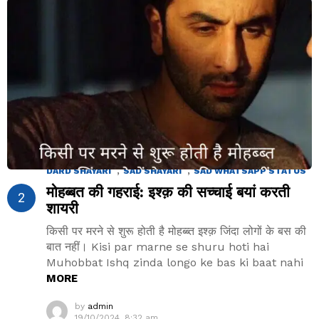
2.9k
Views
,
,
DARD SHAYARI
SAD SHAYARI
SAD WHATSAPP STATUS
मोहब्बत की गहराई: इश्क़ की सच्चाई बयां करती
शायरी
किसी पर मरने से शुरू होती है मोहब्ब्त इश्क़ जिंदा लोगों के बस की
बात नहीं। Kisi par marne se shuru hoti hai
Muhobbat Ishq zinda longo ke bas ki baat nahi
MORE
by
admin
19/10/2024, 8:32 am