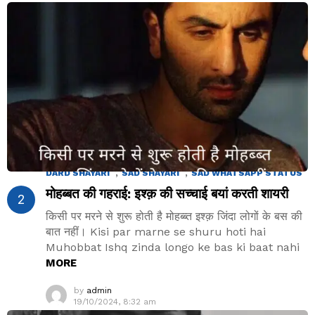
2.9k
Views
,
,
DARD SHAYARI
SAD SHAYARI
SAD WHATSAPP STATUS
मोहब्बत की गहराई: इश्क़ की सच्चाई बयां करती शायरी
किसी पर मरने से शुरू होती है मोहब्ब्त इश्क़ जिंदा लोगों के बस की
बात नहीं। Kisi par marne se shuru hoti hai
Muhobbat Ishq zinda longo ke bas ki baat nahi
MORE
by
admin
19/10/2024, 8:32 am