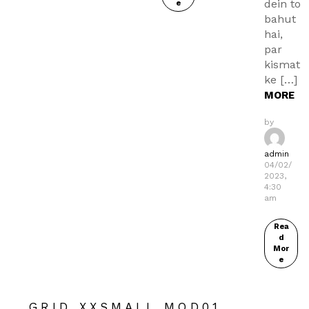
dein to
e
bahut
hai,
par
kismat
ke […]
MORE
by
admin
04/02/
2023,
4:30
am
Rea
d
Mor
e
GRID XXSMALL MOD01