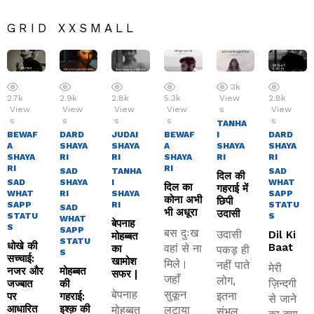
GRID XXSMALL
3k
2.7k
2.9k
2.8k
5.3k
View
2.8k
View
View
View
View
s
View
s
s
s
s
s
TANHA
BEWAF
DARD
JUDAI
BEWAF
I
DARD
A
SHAYA
SHAYA
A
SHAYA
SHAYA
SHAYA
RI
RI
SHAYA
RI
RI
RI
RI
SAD
TANHA
SAD
दिल की
SAD
SHAYA
I
WHAT
दिल का
गहराई में
WHAT
RI
SHAYA
SAPP
कोना अभी
छिपी
SAPP
RI
STATU
SAD
भी अधूरा
उदासी
STATU
S
WHAT
बेपनाह
S
SAPP
बस दुःख
उदासी
Dil Ki
मोहब्बत
STATU
धोखे की
Baat
वहां से ना
का
पकड़ ही
S
सच्चाई:
खामोश
मिले।
नहीं पाते
मेरी
नजर और
मोहब्बत
सफर |
जहाँ
लोग,
ज़िन्दगी
जज्बात
की
बेपनाह
सुकून
इतना
पर
गहराई:
से जाने
आधारित
इश्क़ की
मोहब्बत
लुटाया
संभल