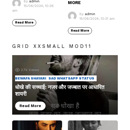
by
admin
MORE
15/06/2024, 10:26
am
by
admin
15/06/2024, 10:21 am
Read More
Read More
GRID XXSMALL MOD11
2.7k
Views
BEWAFA SHAYARI
SAD WHATSAPP STATUS
धोखे की सच्चाई: नजर और जज्बात पर आधारित
शायरी
Read More