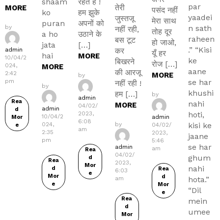
shaam
रहते है !
par
तेरी
MORE
पसंद नहीं
ko
हम झुके
yaadei
जुस्तजू
मेरा साथ
puran
अपनों को
by
n sath
नहीं रही,
तोह दूर
a ho
उठाने के
raheen
बस टूट
हो जाओ,
jata
[…]
.” “Kisi
admin
कर
यूँ हर
hai
MORE
10/04/2
ke
बिखरने
रोज […]
024,
MORE
aane
की आरजू
2:42
MORE
by
pm
se har
नहीं रही !
by
khushi
हम […]
by
admin
Rea
nahi
MORE
04/02/
admin
d
2023,
hoti,
10/04/2
admin
Mor
6:08
024,
by
kisi ke
04/02/
e
am
2:35
2023,
jaane
pm
5:46
se har
admin
am
Rea
04/02/
ghum
d
Rea
2023,
Mor
nahi
d
Rea
6:03
e
Mor
d
am
hota.”
e
Mor
“Dil
e
Rea
mein
d
umee
Mor