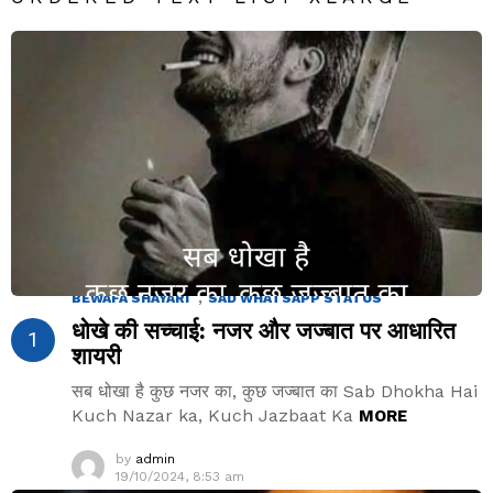
2.7k
Views
,
BEWAFA SHAYARI
SAD WHATSAPP STATUS
धोखे की सच्चाई: नजर और जज्बात पर आधारित
शायरी
सब धोखा है कुछ नजर का, कुछ जज्बात का Sab Dhokha Hai
Kuch Nazar ka, Kuch Jazbaat Ka
MORE
by
admin
19/10/2024, 8:53 am