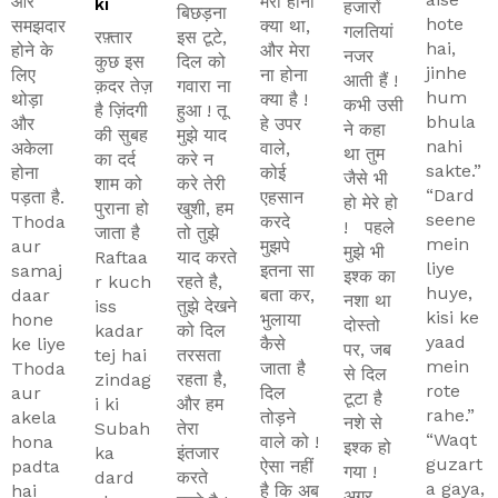
और
मेरा होना
ki
हजारों
बिछड़ना
hote
समझदार
क्या था,
गलतियां
रफ़्तार
इस टूटे,
hai,
होने के
और मेरा
नजर
कुछ इस
दिल को
jinhe
लिए
ना होना
आती हैं !
क़दर तेज़
गवारा ना
hum
थोड़ा
क्या है !
कभी उसी
है ज़िंदगी
हुआ ! तू
bhula
और
हे उपर
ने कहा
की सुबह
मुझे याद
nahi
अकेला
वाले,
था तुम
का दर्द
करे न
sakte.”
होना
कोई
जैसे भी
शाम को
करे तेरी
“Dard
पड़ता है.
एहसान
हो मेरे हो
पुराना हो
खुशी, हम
seene
Thoda
करदे
! पहले
जाता है
तो तुझे
mein
aur
मुझपे
मुझे भी
Raftaa
याद करते
liye
samaj
इतना सा
इश्क का
r kuch
रहते है,
huye,
daar
बता कर,
नशा था
iss
तुझे देखने
kisi ke
hone
भुलाया
दोस्तो
kadar
को दिल
yaad
ke liye
कैसे
पर, जब
tej hai
तरसता
mein
Thoda
जाता है
से दिल
zindag
रहता है,
rote
aur
दिल
टूटा है
i ki
और हम
rahe.”
akela
तोड़ने
नशे से
Subah
तेरा
“Waqt
hona
वाले को !
इश्क हो
ka
इंतजार
guzart
padta
ऐसा नहीं
गया !
dard
करते
a gaya,
hai
है कि अब
अगर