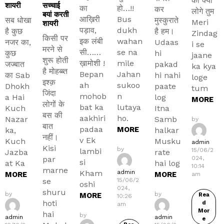
का क्या
शायरी
सच्चाई
का
हो…!!
कर
लोगे तुम
बयां करती
आख़िरी
Bus
सब धोखा
मुस्कुराते
Meri
शायरी
पड़ाव,
dukh
है कुछ
है हम।
Zindag
किसी पर
इक लंबी
wahan
नजर का,
Udaas
i se
मरने से
सी……
se na
कुछ
hi
jaane
शुरू होती
ख़ामोशी !
mile
जज्बात
pakad
ka kya
है मोहब्ब्त
Bepan
Jahan
का Sab
hi nahi
loge
इश्क़
ah
sukoo
Dhokh
paate
tum
जिंदा
mohob
n
a Hai
log
MORE
लोगों के
bat ka
lutaya
Kuch
Itna
बस की
aakhiri
ho.
Nazar
Samb
by
बात
padaa
MORE
ka,
halkar
नहीं।
v Ek
Kuch
Musku
admin
Kisi
by
lambi
15/06/2
Jazba
rate
par
024,
si
at Ka
hai log
10:14
marne
Kham
admin
MORE
MORE
am
se
15/06/2
oshi
024,
shuru
by
by
MORE
Rea
10:26
hoti
d
am
Mor
hai
by
admin
admin
e