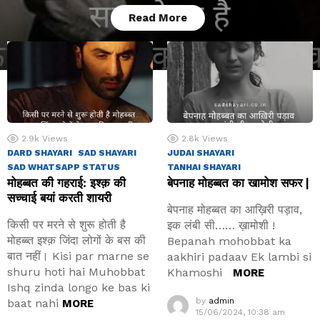
Read More
2.9k
Views
2.8k
Views
DARD SHAYARI
SAD SHAYARI
JUDAI SHAYARI
SAD WHATSAPP STATUS
TANHAI SHAYARI
मोहब्बत की गहराई: इश्क़ की
बेपनाह मोहब्बत का खामोश सफर |
सच्चाई बयां करती शायरी
बेपनाह मोहब्बत का आख़िरी पड़ाव,
किसी पर मरने से शुरू होती है
इक लंबी सी…… ख़ामोशी !
मोहब्ब्त इश्क़ जिंदा लोगों के बस की
Bepanah mohobbat ka
बात नहीं। Kisi par marne se
aakhiri padaav Ek lambi si
shuru hoti hai Muhobbat
Khamoshi
MORE
Ishq zinda longo ke bas ki
by
admin
baat nahi
MORE
15/06/2024, 10:38 am