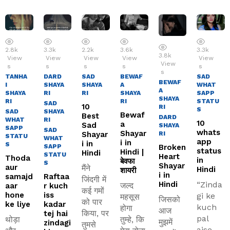
2.8k
3.3k
2.2k
3.6k
3.3k
3.8k
View
View
View
View
View
View
s
s
s
s
s
s
TANHA
DARD
SAD
BEWAF
SAD
BEWAF
I
SHAYA
SHAYA
A
WHAT
A
SHAYA
RI
RI
SHAYA
SAPP
SHAYA
RI
RI
STATU
SAD
10
RI
S
SAD
SHAYA
Bewaf
Best
DARD
WHAT
RI
10
a
Sad
SHAYA
SAPP
SAD
whats
Shayar
Shayar
RI
STATU
WHAT
app
i in
i in
S
SAPP
Broken
status
Hindi |
Hindi
STATU
Heart
Thoda
in
बेवफा
S
Shayar
aur
मैंने
Hindi
शायरी
i in
samajd
Raftaa
जिंदगी में
“Zinda
Hindi
जल्द
aar
r kuch
कई गमों
hone
iss
gi ke
महसूस
जिसको
को पार
ke liye
kadar
kuch
होगा
आज
किया, पर
tej hai
pal
थोड़ा
तुम्हे, कि
मुझमें
zindagi
तुमसे
aise