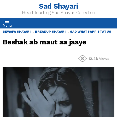
Sad Shayari
Heart Touching Sad Shayari Collection
Menu
,
,
BEWAFA SHAYARI
BREAKUP SHAYARI
SAD WHATSAPP STATUS
Beshak ab maut aa jaaye
12.4k
Views