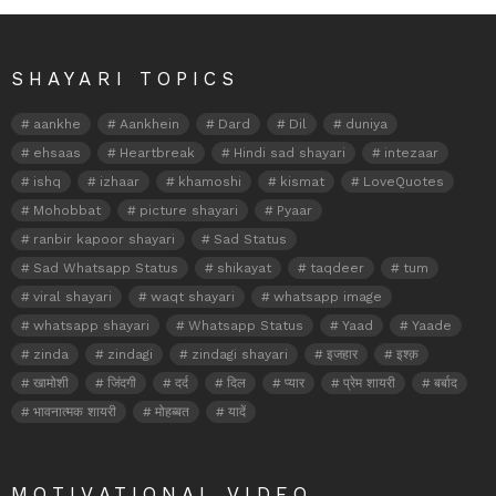
SHAYARI TOPICS
aankhe
Aankhein
Dard
Dil
duniya
ehsaas
Heartbreak
Hindi sad shayari
intezaar
ishq
izhaar
khamoshi
kismat
LoveQuotes
Mohobbat
picture shayari
Pyaar
ranbir kapoor shayari
Sad Status
Sad Whatsapp Status
shikayat
taqdeer
tum
viral shayari
waqt shayari
whatsapp image
whatsapp shayari
Whatsapp Status
Yaad
Yaade
zinda
zindagi
zindagi shayari
इजहार
इश्क़
खामोशी
जिंदगी
दर्द
दिल
प्यार
प्रेम शायरी
बर्बाद
भावनात्मक शायरी
मोहब्बत
यादें
MOTIVATIONAL VIDEO