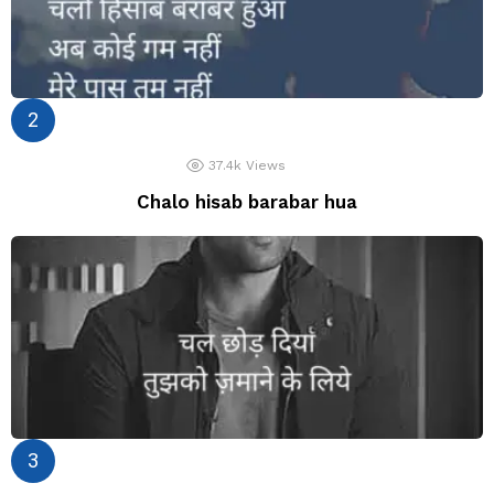
37.4k
Views
Chalo hisab barabar hua