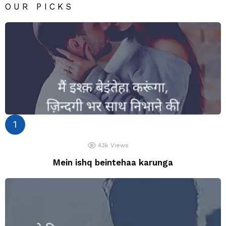
OUR PICKS
43k
Views
Mein ishq beintehaa karunga