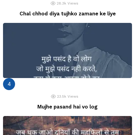
28.3k
Views
Chal chhod diya tujhko zamane ke liye
23.5k
Views
Mujhe pasand hai vo log