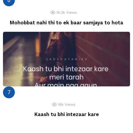
16.2k
Views
Mohobbat nahi thi to ek baar samjaya to hota
16k
Views
Kaash tu bhi intezaar kare