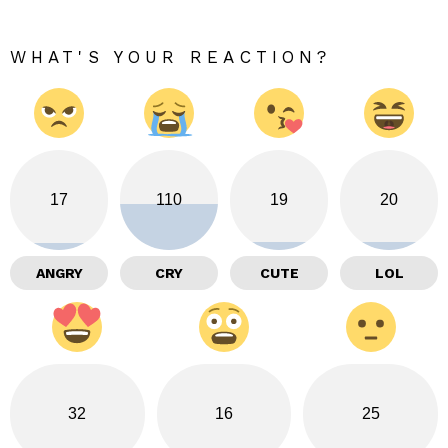
WHAT'S YOUR REACTION?
17
110
19
20
ANGRY
CRY
CUTE
LOL
32
16
25